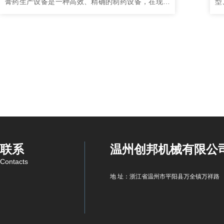
膏药生产设备是一种高效、精确的制药设备，在现代
型
医疗和保健行业中有着广泛的应用。以下是它在不同
化
领域中的重要应用： 制药行业 全自动膏药生产设备在
做为参考。 
制...
创
联系
温州创邦机械有限公
Contacts
地 址：浙江省温州市平阳县万全镇万祥路