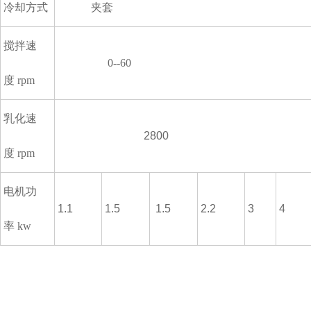
冷却方式
夹套
搅拌速
0--60
度 rpm
乳化速
2800
度 rpm
电机功
1.1
1.5
1.5
2.2
3
4
率 kw