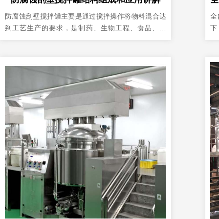
防腐蚀刮壁搅拌罐主要是通过搅拌操作将物料混合达
全
到工艺生产的要求，是制药、生物工程、食品、饮
下： 一、软管药膏灌装机设备
料、果酒、调味品、精细化工、油脂等行业中常用的
所
中间缓冲、储液、搅拌、调配、反应的必须设备。搅
以
拌罐也可以根